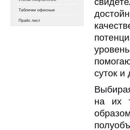
свидете
Таблички офисные
досто
Прайс лист
качеств
потенци
уровен
помога
суток и
Выбирая
на их 
образо
полуобъ