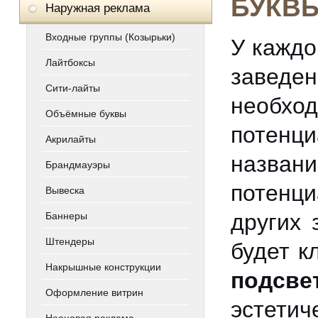
БУКВ
Наружная реклама
Входные группы (Козырьки)
У каждо
Лайтбоксы
заведе
Сити-лайты
необхо
Объёмные буквы
потенц
Акрилайты
назван
Брандмауэры
потенци
Вывеска
других 
Баннеры
Штендеры
будет к
Накрышные конструкции
подсве
Оформление витрин
эстетич