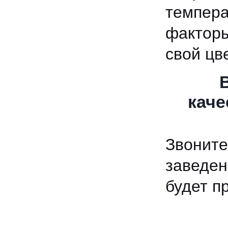
темпер
факторы
свой цве
каче
Звонит
заведен
будет п