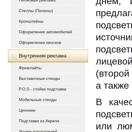
днем, 
Неоновая реклама
предла
Стеллы (Пилоны)
Кронштейны
подсве
Оформление автомобилей
источн
Оформление киосков
подсве
Внутренняя реклама
лицевой
Фремлайты
(второй
Выставочные стенды
а также
P.O.S - стойки подставки
В каче
Мобильные стенды
Ценники
подсвет
Подставки из Акрила
или люм
Уголки покупателей