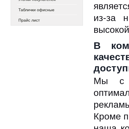
являетс
Таблички офисные
из-за н
Прайс лист
высокой
В ком
качест
доступ
Мы с 
оптима
реклам
Кроме п
наша ко