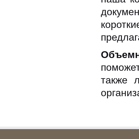
докумен
коротки
предлаг
Объемн
поможе
также 
организ