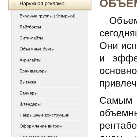
ОБЪЕ
Наружная реклама
Входные группы (Козырьки)
Объем
Лайтбоксы
сегодн
Сити-лайты
Они исп
Объёмные буквы
и эффе
Акрилайты
основн
Брандмауэры
привлеч
Вывеска
Баннеры
Самым 
Штендеры
объемны
Накрышные конструкции
рентабе
Оформление витрин