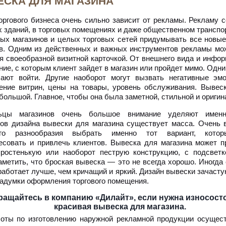
СКА ДЛЯ МАГАЗИНА
оргового бизнеса очень сильно зависит от рекламы. Рекламу 
 зданий, в торговых помещениях и даже общественном транспо
ых магазинов и целых торговых сетей придумывать все новые
в. Одним из действенных и важных инструментов рекламы мож
я своеобразной визитной карточкой. От внешнего вида и инфо
ние, с которым клиент зайдет в магазин или пройдет мимо. Од
шают войти. Другие наоборот могут вызвать негативные эм
ние витрин, цены на товары, уровень обслуживания. Вывес
 большой. Главное, чтобы она была заметной, стильной и оригин
ьцы магазинов очень большое внимание уделяют именн
ов дизайна вывески для магазина существует масса. Очень 
ого разнообразия выбрать именно тот вариант, кото
есовать и привлечь клиентов. Вывеска для магазина может п
ростенькую или наоборот пеструю конструкцию, с подсветк
аметить, что броская вывеска — это не всегда хорошо. Иногд
работает лучше, чем кричащий и яркий. Дизайн вывески зачасту
адумки оформления торгового помещения.
ращайтесь в компанию «Дилайт», если нужна износост
красивая вывеска для магазина.
оты по изготовлению наружной рекламной продукции осущест