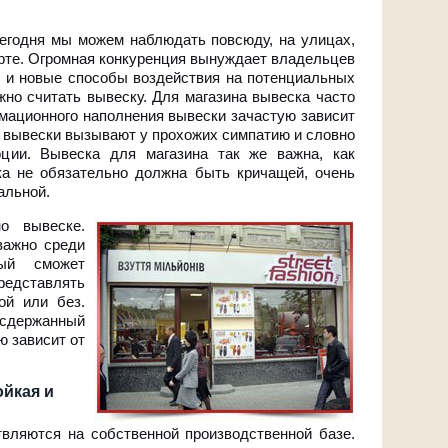
сегодня мы можем наблюдать повсюду, на улицах,
рте. Огромная конкуренция вынуждает владельцев
 и новые способы воздействия на потенциальных
но считать вывеску. Для магазина вывеска часто
рмационного наполнения вывески зачастую зависит
ни вывески вызывают у прохожих симпатию и словно
оции. Вывеска для магазина так же важна, как
ка не обязательно должна быть кричащей, очень
альной.
о вывеске.
важно среди
рый сможет
редставлять
ой или без.
а сдержанный
ю зависит от
ойкая и
вляются на собственной производственной базе.