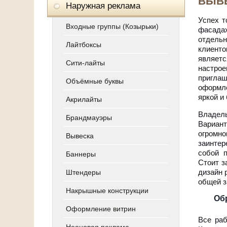
ВЫВЕ
Наружная реклама
Успех т
Входные группы (Козырьки)
фасадах
отдельн
Лайтбоксы
клиенто
являетс
Сити-лайты
настрое
пригла
Объёмные буквы
оформле
яркой и
Акрилайты
Владел
Брандмауэры
Вариант
огромн
Вывеска
заинтер
собой п
Баннеры
Стоит з
дизайн 
Штендеры
общей з
Накрышные конструкции
Об
Оформление витрин
Все раб