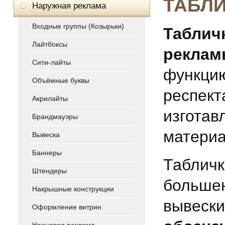
ТАБЛ
Наружная реклама
Входные группы (Козырьки)
Таблич
Лайтбоксы
реклам
Сити-лайты
функци
Объёмные буквы
респект
Акрилайты
изготав
Брандмауэры
материа
Вывеска
Баннеры
Таблич
Штендеры
больше
Накрышные конструкции
выве
Оформление витрин