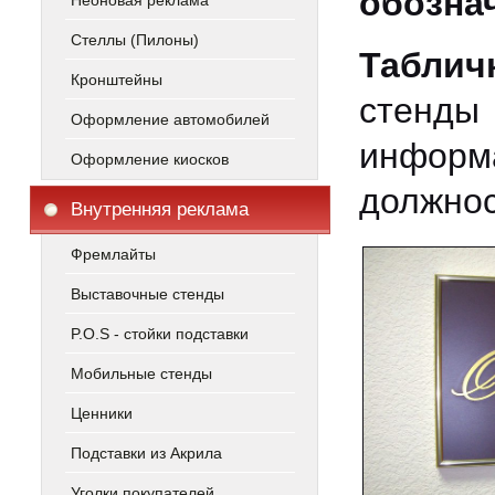
обозна
Неоновая реклама
Стеллы (Пилоны)
Таблич
Кронштейны
стенды
Оформление автомобилей
информ
Оформление киосков
должнос
Внутренняя реклама
Фремлайты
Выставочные стенды
P.O.S - стойки подставки
Мобильные стенды
Ценники
Подставки из Акрила
Уголки покупателей